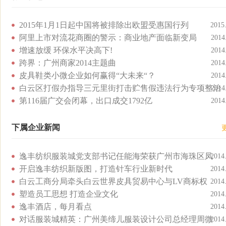
2015年1月1日起中国将被排除出欧盟受惠国行列
2015
阿里上市对流花商圈的警示：商业地产面临新变局
2014
增速放缓 环保水平决高下!
2014
跨界：广州商家2014主题曲
2014
皮具鞋类小微企业如何赢得“大未来“？
2014
白云区打假办指导三元里街打击贮售假违法行为专项整治
2014
第116届广交会闭幕，出口成交1792亿
2014
下属企业新闻
逸丰纺织服装城党支部书记任能海荣获广州市海珠区凤
2014
开启逸丰纺织新版图，打造针车行业新时代
2014
白云工商分局牵头白云世界皮具贸易中心与LV商标权
2014
塑造员工思想 打造企业文化
2014
逸丰酒店，每月看点
2014
对话服装城精英：广州美缔儿服装设计公司总经理周微
2014